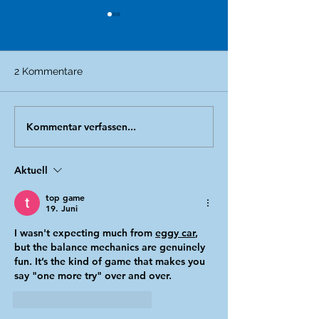
2 Kommentare
Schamloser Verrat
Kommentar verfassen...
Update Schlach
Backnang - Jag
Aufdecker*Inne
Aktuell
top game
19. Juni
I wasn't expecting much from 
eggy car
, 
but the balance mechanics are genuinely 
fun. It’s the kind of game that makes you 
say "one more try" over and over.
Gefällt mir
Antworten