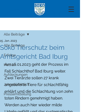
Beitrag
Alle Beiträge
15. Jan. 2023
Alle Beiträge
Soko Tierschutz beim
Amtsgericht Bad Iburg
Erfolge
Am 16.01.2023 geht der Prozess im 
Medien
Fall Schlachthof Bad Iburg weiter. 
Aufdeckungen
Zwei Tierärzte sollen 27 krank 
Jahresrückblick
angelieferte Tiere für schlachtfähig 
erklärt und die Schlachtung von zehn 
Pressemitteilung
toten Rindern genehmigt haben. 
Werden auch hier wieder milde 
Urteile gefällt und das systematische 