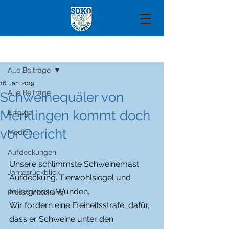
Beitrag
Alle Beiträge
16. Jan. 2019
Alle Beiträge
Schweinequäler von
Merklingen kommt doch
Erfolge
vor Gericht
Medien
Aufdeckungen
Unsere schlimmste Schweinemast 
Jahresrückblick
Aufdeckung. Tierwohlsiegel und 
tellergrosse Wunden.
Pressemitteilung
Wir fordern eine Freiheitsstrafe, dafür, 
dass er Schweine unter den 