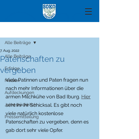
Beitrag
Alle Beiträge
7. Aug. 2022
Alle Beiträge
Patenschaften zu
vergeben
Erfolge
Viele Patinnen und Paten fragen nun 
Medien
nach mehr Informationen über die 
Aufdeckungen
armen Milchkühe von Bad Iburg. 
Hier
Jahresrückblick
seht ihr ihr Schicksal. Es gibt noch 
viele natürlich kostenlose 
Pressemitteilung
Patenschaften zu vergeben, denn es 
gab dort sehr viele Opfer. 