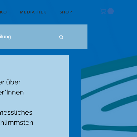
OKO
MEDIATHEK
SHOP
ilung
r über 
r*Innen 
messliches 
schlimmsten 