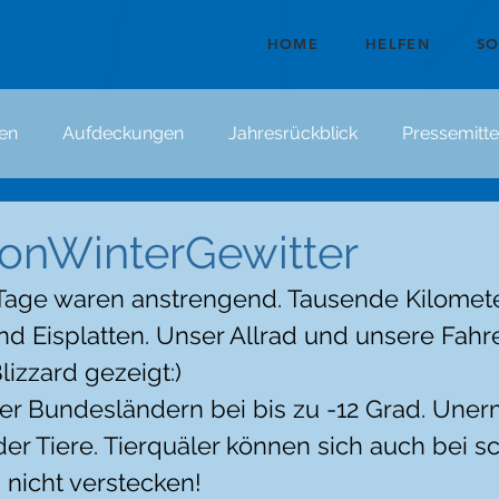
HOME
HELFEN
S
en
Aufdeckungen
Jahresrückblick
Pressemitte
onWinterGewitter
 Tage waren anstrengend. Tausende Kilomete
 Eisplatten. Unser Allrad und unsere Fahre
izzard gezeigt:)
ier Bundesländern bei bis zu -12 Grad. Uner
der Tiere. Tierquäler können sich auch bei 
 nicht verstecken! 