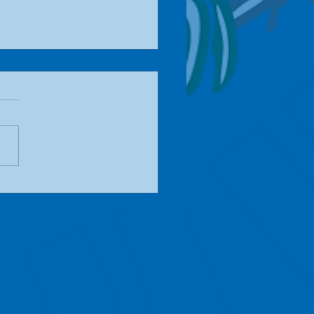
te Schlachtskandal
nang - Jagd auf die
ecker*Innen