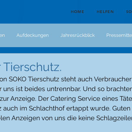
HOME
HELFEN
S
en
Aufdeckungen
Jahresrückblick
Pressemitte
 Tierschutz.
von SOKO Tierschutz steht auch Verbraucher
r uns ist beides untrennbar. Und so brachten
ur Anzeige. Der Catering Service eines Täte
 auch im Schlachthof ertappt wurde. Guten 
elen Anzeigen von uns die keine Schlagzeil