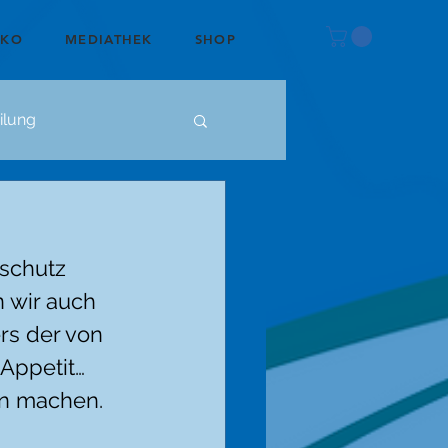
OKO
MEDIATHEK
SHOP
ilung
schutz 
 wir auch 
rs der von 
Appetit…
en machen.