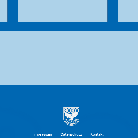
Schamloser Verrat
Upda
Back
Aufd
Impressum
|
Datenschutz
|
Kontakt