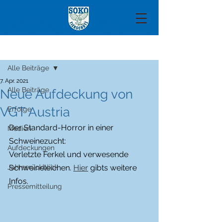
Beitrag
Alle Beiträge
7. Apr. 2021
Alle Beiträge
Neue Aufdeckung von
VGT Austria
Erfolge
Der Standard-Horror in einer 
Medien
Schweinezucht:
Aufdeckungen
Verletzte Ferkel und verwesende 
Jahresrückblick
Schweineleichen. 
Hier
 gibts weitere 
Infos. 
Pressemitteilung