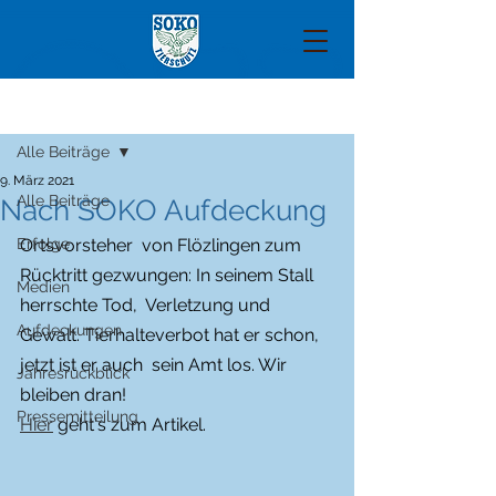
Beitrag
Alle Beiträge
9. März 2021
Alle Beiträge
Nach SOKO Aufdeckung
Erfolge
Ortsvorsteher  von Flözlingen zum 
Rücktritt gezwungen: In seinem Stall 
Medien
herrschte Tod,  Verletzung und 
Aufdeckungen
Gewalt. Tierhalteverbot hat er schon, 
jetzt ist er auch  sein Amt los. Wir 
Jahresrückblick
bleiben dran! 
Pressemitteilung
Hier
 geht's zum Artikel.