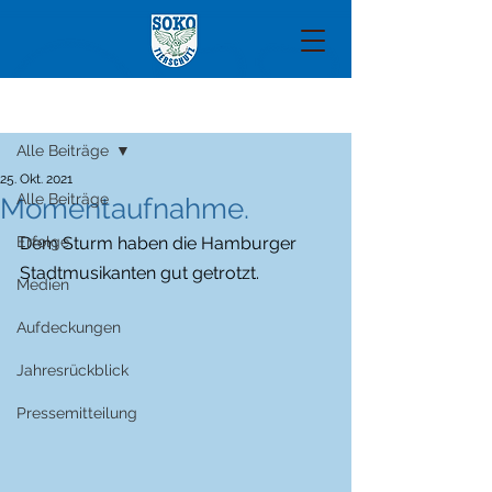
Beitrag
Alle Beiträge
25. Okt. 2021
Alle Beiträge
Momentaufnahme.
Erfolge
Dem Sturm haben die Hamburger 
Stadtmusikanten gut getrotzt.
Medien
Aufdeckungen
Jahresrückblick
Pressemitteilung