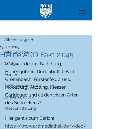
Beitrag
Alle Beiträge
13. Juni 2023
Alle Beiträge
Heute ARD Fakt 21:45
Erfolge
Was wurde aus Bad Iburg, 
Hohengöhren, Düdenbüttel, Bad 
Medien
Grönenbach, Fürstenfeldbruck, 
Aufdeckungen
Moosburg, Altötting, Klessen, 
Gärtringen und all den vielen Orten 
Jahresrückblick
des Schreckens?
Pressemitteilung
Hier geht's zum Bericht: 
https://www.ardmediathek.de/video/