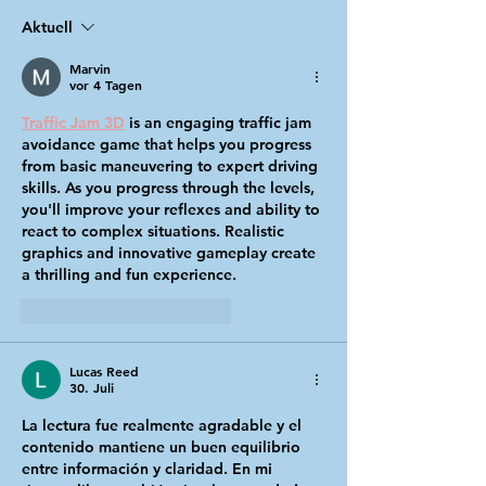
und verliert vor
Aktuell
Marvin
vor 4 Tagen
Traffic Jam 3D
 is an engaging traffic jam 
avoidance game that helps you progress 
from basic maneuvering to expert driving 
skills. As you progress through the levels, 
you'll improve your reflexes and ability to 
react to complex situations. Realistic 
graphics and innovative gameplay create 
a thrilling and fun experience.
Gefällt mir
Antworten
Lucas Reed
30. Juli
La lectura fue realmente agradable y el 
contenido mantiene un buen equilibrio 
entre información y claridad. En mi 