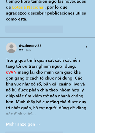
tiempo libre también sigo las novedades 
de 
Loteria Nacional
, por lo que 
agradezco descubrir publicaciones útiles 
como esta.
Gefällt mir
Antworten
dwainnervi55
27. Juli
Trong quá trình quan sát cách các nền 
tảng tối ưu trải nghiệm người dùng, 
69VN
mang lại cho mình cảm giác khá 
gọn gàng ở cách tổ chức nội dung. Các 
khu vực như xổ số, bắn cá, casino live và 
nổ hũ được phân chia theo nhóm hợp lý 
giúp việc tìm kiếm trở nên nhanh chóng 
hơn. Mình thấy bố cục tổng thể được duy 
trì nhất quán, hỗ trợ người dùng dễ dàng 
xác định vị trí…
Mehr anzeigen