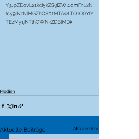
Y3JpZDovL21kci5kZS9iZWl0cmFnL2N
tcy9lNzNlMGZhOS01MTAwLTQ1OGYtY
TEzMy1jNTlhOWNkZDBlMDk
Medien
Alle ansehen
Aktuelle Beiträge