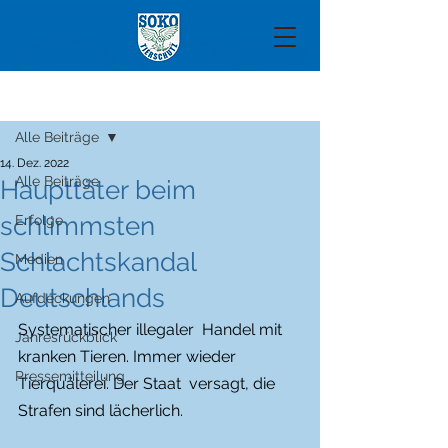
Beitrag
Alle Beiträge
14. Dez. 2022
Alle Beiträge
Haupttäter beim
schlimmsten
Erfolge
Schlachtskandal
Medien
Deutschlands
Aufdeckungen
Systematischer illegaler  Handel mit 
Jahresrückblick
kranken Tieren. Immer wieder 
Pressemitteilung
Tierquälerei. Der Staat  versagt, die 
Strafen sind lächerlich. 