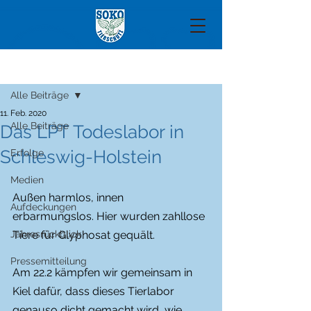
Beitrag
Alle Beiträge
11. Feb. 2020
Alle Beiträge
Das LPT Todeslabor in
Schleswig-Holstein
Erfolge
Medien
Außen harmlos, innen 
Aufdeckungen
erbarmungslos. Hier wurden zahllose 
Jahresrückblick
Tiere für Glyphosat gequält.
Pressemitteilung
Am 22.2 kämpfen wir gemeinsam in 
Kiel dafür, dass dieses Tierlabor 
genauso dicht gemacht wird, wie 