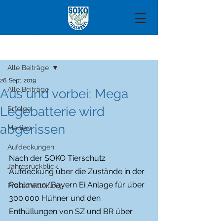
Beitrag
Alle Beiträge
26. Sept. 2019
Alle Beiträge
Aus und vorbei: Mega
Legebatterie wird
Erfolge
abgerissen
Medien
Aufdeckungen
Nach der SOKO Tierschutz 
Jahresrückblick
Aufdeckung über die Zustände in der 
Pohlmann/Bayern Ei Anlage für über 
Pressemitteilung
300.000 Hühner und den 
Enthüllungen von SZ und BR über 