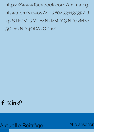
https://www.facebook.com/animalrig
htswatch/videos/411380433113235/U
zpfSTE2MjI3MTY4NzIzMDQ3NDoxMzc
5ODcxNDI4ODAzODIx/
Alle ansehen
Aktuelle Beiträge