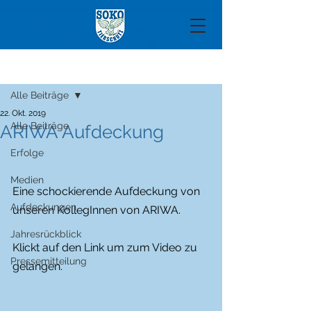
Beitrag
Alle Beiträge
22. Okt. 2019
Alle Beiträge
ARIWA Aufdeckung
Erfolge
Medien
Eine schockierende Aufdeckung von 
Aufdeckungen
unseren KollegInnen von ARIWA.
Jahresrückblick
Klickt auf den Link um zum Video zu 
Pressemitteilung
gelangen.