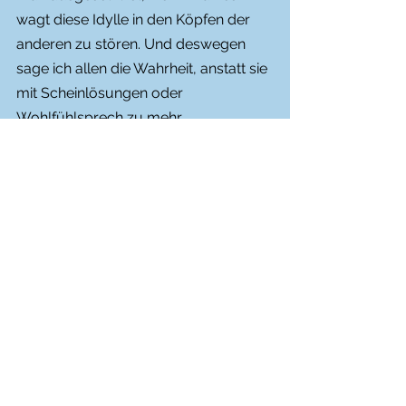
wagt diese Idylle in den Köpfen der 
anderen zu stören. Und deswegen 
sage ich allen die Wahrheit, anstatt sie 
mit Scheinlösungen oder 
Wohlfühlsprech zu mehr 
Spendenbereitschaft ködern zu 
wollen. Dafür stehe ich. Und dafür 
stehen auch die Menschen ein, die mit 
mir zusammen gegen dieses Unrecht 
antreten.
Ich danke allen Menschen, speziell 
den Menschen aus der 
Landwirtschaft, die uns in den letzten 
Stunden viel Kraft gespendet haben 
mit ihrer Unterstützung. 
Jetzt beantworte ich mal weiter Mails. 