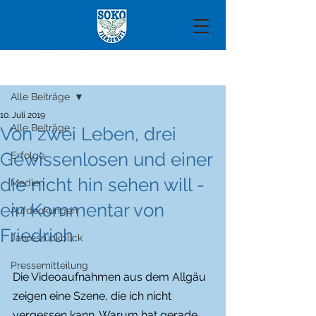
Beitrag
Alle Beiträge
10. Juli 2019
Alle Beiträge
Von zwei Leben, drei
Gewissenlosen und einer
Erfolge
die nicht hin sehen will -
Medien
ein Kommentar von
Aufdeckungen
Friedrich
Jahresrückblick
Pressemitteilung
Die Videoaufnahmen aus dem Allgäu 
zeigen eine Szene, die ich nicht 
vergessen kann. Warum hat gerade 