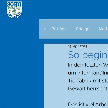
Alle Beiträge
Erfolge
Medi
15. Apr. 2023
So begi
In den letzten 
um Informant*In
Tierfabrik mit s
Gewalt herrscht 
Das ist viel Arb