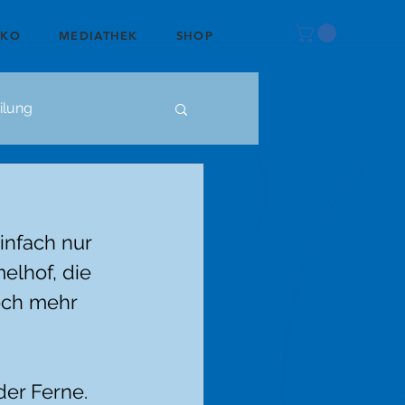
OKO
MEDIATHEK
SHOP
ilung
nfach nur 
lhof, die 
och mehr 
der Ferne. 