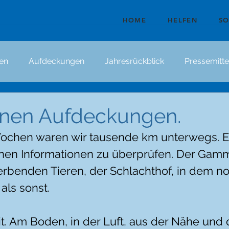
HOME
HELFEN
S
en
Aufdeckungen
Jahresrückblick
Pressemitte
nnen Aufdeckungen.
Wochen waren wir tausende km unterwegs. Ei
nen Informationen zu überprüfen. Der Gamme
terbenden Tieren, der Schlachthof, in dem n
als sonst. 
eit. Am Boden, in der Luft, aus der Nähe und 