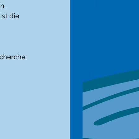
n. 
st die 
echerche.