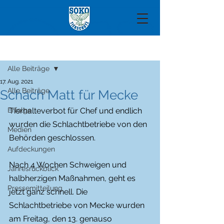
Beitrag
Alle Beiträge
17. Aug. 2021
Alle Beiträge
Schach Matt für Mecke
Erfolge
Tierhalteverbot für Chef und endlich 
wurden die Schlachtbetriebe von den 
Medien
Behörden geschlossen.
Aufdeckungen
Nach 4 Wochen Schweigen und 
Jahresrückblick
halbherzigen Maßnahmen, geht es 
Pressemitteilung
jetzt ganz schnell. Die 
Schlachtbetriebe von Mecke wurden 
am Freitag, den 13. genauso 