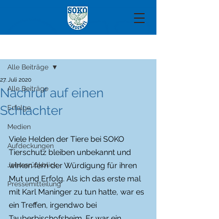
Beitrag
Alle Beiträge
27. Juli 2020
Alle Beiträge
Nachruf auf einen
Schlachter
Erfolge
Medien
Viele Helden der Tiere bei SOKO 
Aufdeckungen
Tierschutz bleiben unbekannt und 
Jahresrückblick
wirken fern der Würdigung für ihren 
Mut und Erfolg. Als ich das erste mal 
Pressemitteilung
mit Karl Maninger zu tun hatte, war es 
ein Treffen, irgendwo bei 
Tauberbischofsheim. Er war ein 