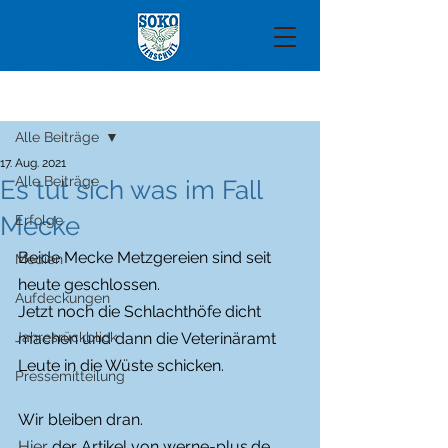
Beitrag
Alle Beiträge
17. Aug. 2021
Alle Beiträge
Es tut sich was im Fall
Mecke
Erfolge
Beide Mecke Metzgereien sind seit 
Medien
heute geschlossen. 
Aufdeckungen
Jetzt noch die Schlachthöfe dicht 
Jahresrückblick
machen und dann die Veterinäramt 
Leute in die Wüste schicken. 
Pressemitteilung
Wir bleiben dran.
Hier
 der Artikel von werne-plus.de