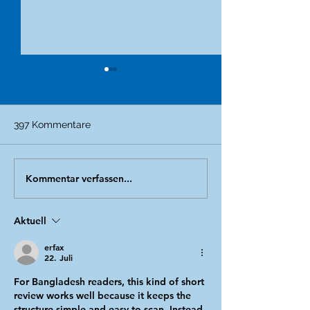
397 Kommentare
Schamloser Verrat
Kommentar verfassen...
Update Schlach
Backnang - Jag
Aufdecker*Inne
Aktuell
erfax
22. Juli
For Bangladesh readers, this kind of short 
review works well because it keeps the 
structure simple and easy to scan. Instead 