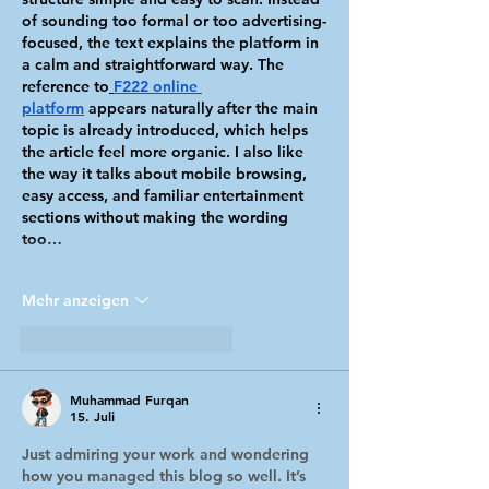
of sounding too formal or too advertising-
focused, the text explains the platform in 
a calm and straightforward way. The 
reference to
F222 online 
platform
 appears naturally after the main 
topic is already introduced, which helps 
the article feel more organic. I also like 
the way it talks about mobile browsing, 
easy access, and familiar entertainment 
sections without making the wording 
too…
Mehr anzeigen
Gefällt mir
Antworten
Muhammad Furqan
15. Juli
Just admiring your work and wondering 
how you managed this blog so well. It’s 