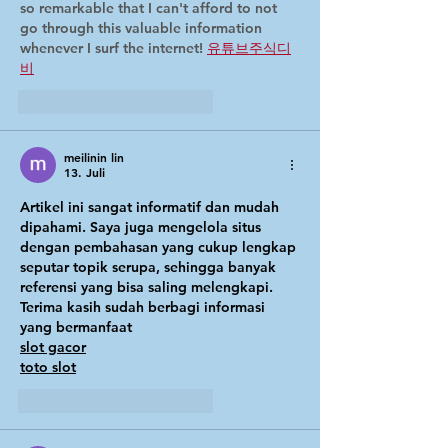
so remarkable that I can't afford to not 
go through this valuable information 
whenever I surf the internet! 
유튜브주식디
비
Gefällt mir
Antworten
meilinin lin
13. Juli
Artikel ini sangat informatif dan mudah 
dipahami. Saya juga mengelola situs 
dengan pembahasan yang cukup lengkap 
seputar topik serupa, sehingga banyak 
referensi yang bisa saling melengkapi. 
Terima kasih sudah berbagi informasi 
yang bermanfaat
slot gacor
toto slot
Gefällt mir
Antworten