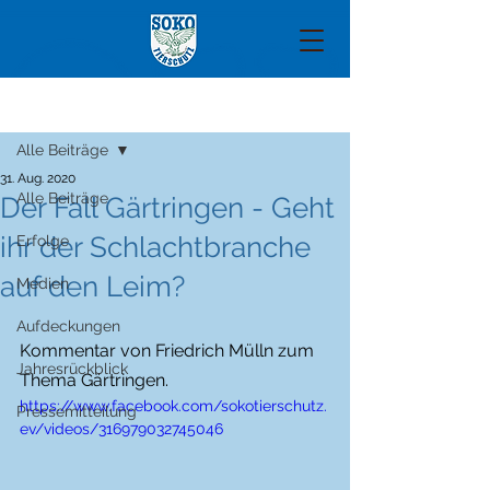
Beitrag
Alle Beiträge
31. Aug. 2020
Alle Beiträge
Der Fall Gärtringen - Geht
ihr der Schlachtbranche
Erfolge
auf den Leim?
Medien
Aufdeckungen
Kommentar von Friedrich Mülln zum 
Jahresrückblick
Thema Gärtringen.
https://www.facebook.com/sokotierschutz.
Pressemitteilung
ev/videos/316979032745046