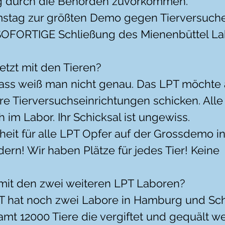
ng durch die Behörden zuvorkommen.
tag zur größten Demo gegen Tierversuche 
SOFORTIGE Schließung des Mienenbüttel La
jetzt mit den Tieren?
ass weiß man nicht genau. Das LPT möchte al
re Tierversuchseinrichtungen schicken. All
 im Labor. Ihr Schicksal ist ungewiss.
iheit für alle LPT Opfer auf der Grossdemo 
rn! Wir haben Plätze für jedes Tier! Keine 
 mit den zwei weiteren LPT Laboren?
T hat noch zwei Labore in Hamburg und Sc
amt 12000 Tiere die vergiftet und gequält w