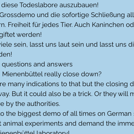
, diese Todeslabore auszubauen!
 Grossdemo und die sofortige Schließung all
n. Freiheit für jedes Tier. Auch Kaninchen o
giftet werden!
iele sein, lasst uns laut sein und lasst uns d
den!
t questions and answers
in Mienenbüttel really close down?
e many indications to that but the closing dat
y. But it could also be a trick. Or they will 
e by the authorities.
o the biggest demo of all times on German s
t animal experiments and demand the imme
ienenbüttel laboratory!