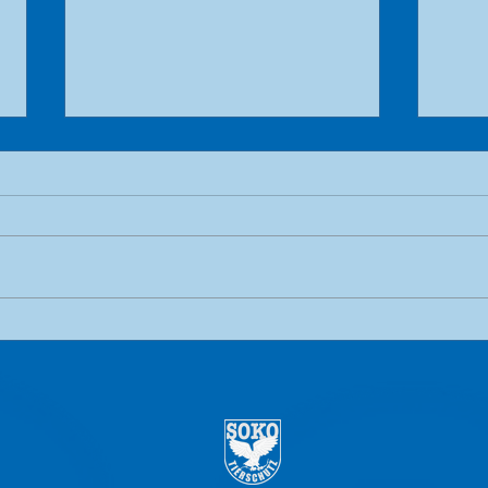
Schamloser Verrat
Upda
Back
Aufd