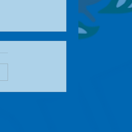
te Schlachtskandal
nang - Jagd auf die
ecker*Innen