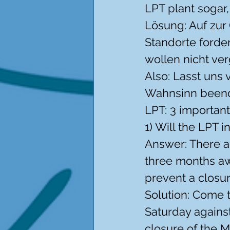
LPT plant sogar
Lösung: Auf zur
Standorte forder
wollen nicht ver
Also: Lasst uns v
Wahnsinn been
LPT: 3 importan
1) Will the LPT 
Answer: There ar
three months awa
prevent a closur
Solution: Come t
Saturday agains
closure of the M