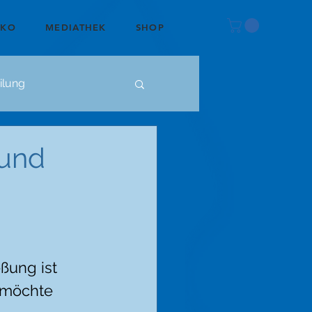
OKO
MEDIATHEK
SHOP
ilung
 und
ßung ist 
 möchte 