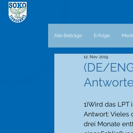
Alle Beiträge
Erfolge
Medi
12. Nov. 2019
(DE/ENG)
Antwort
1)Wird das LPT i
Antwort: Vieles 
drei Monate ent