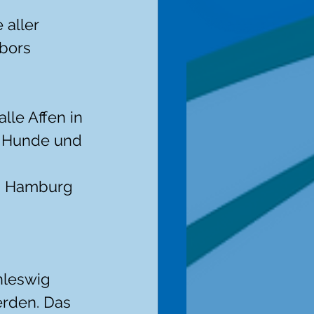
aller 
bors 
le Affen in 
e Hunde und 
in Hamburg 
hleswig 
erden. Das 