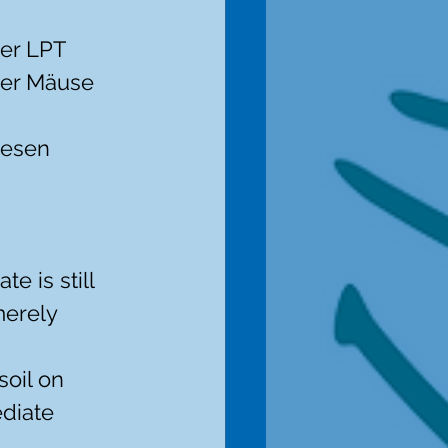
er LPT 
der Mäuse 
iesen 
e is still 
merely 
oil on 
diate 