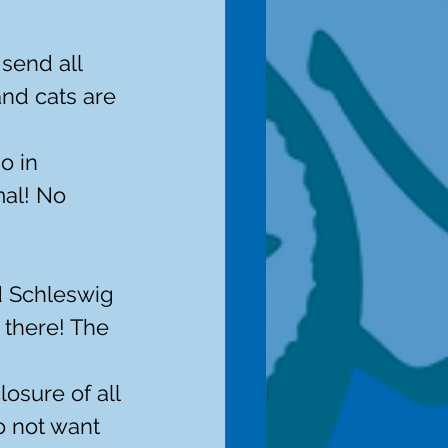
send all 
and cats are 
o in 
al! No 
 Schleswig 
 there! The 
osure of all 
o not want 