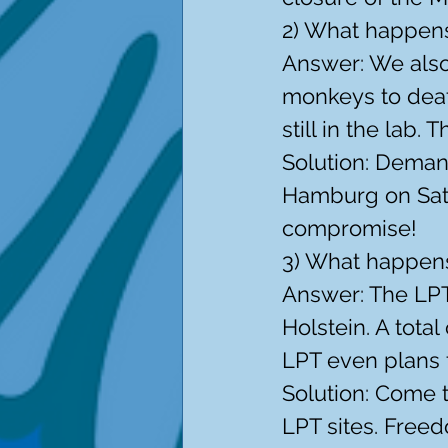
2) What happens
Answer: We also 
monkeys to death
still in the lab. 
Solution: Demand
Hamburg on Satu
compromise!
3) What happens
Answer: The LPT
Holstein. A tota
LPT even plans 
Solution: Come t
LPT sites. Freed