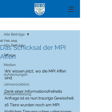
Beitrag
Alle Beiträge
16. Feb. 2019
Alle Beiträge
Das Schicksal der MPI
Affen
Erfolge
Medien
Wir wissen jetzt, wo die MPI Affen 
Aufdeckungen
sind. 
Jahresrückblick
Dank einer Informationsfreiheits 
Pressemitteilung
Anfrage ist es nun traurige Gewissheit.
16 Tiere wurden noch am MPI 
tödlichen Tierversuchen unterzogen. 