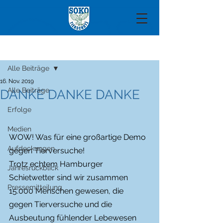
Beitrag
Alle Beiträge
16. Nov. 2019
Alle Beiträge
DANKE DANKE DANKE
Erfolge
Medien
WOW! Was für eine großartige Demo 
Aufdeckungen
gegen Tierversuche!
Trotz echtem Hamburger 
Jahresrückblick
Schietwetter sind wir zusammen 
Pressemitteilung
15.000 Menschen gewesen, die 
gegen Tierversuche und die 
Ausbeutung fühlender Lebewesen 