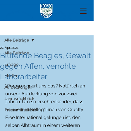
Beitrag
Alle Beiträge
27. Apr. 2021
Alle Beiträge
Blutende Beagles, Gewalt
gegen Affen, verrohte
Erfolge
Laborarbeiter
Medien
Woran erinnert uns das? Natürlich an 
Aufdeckungen
unsere Aufdeckung von vor zwei 
Jahresrückblick
Jahren. Um so erschreckender, dass 
es unseren Kolleg*Innen von Cruelty 
Pressemitteilung
Free International gelungen ist, den 
selben Albtraum in einem weiteren 