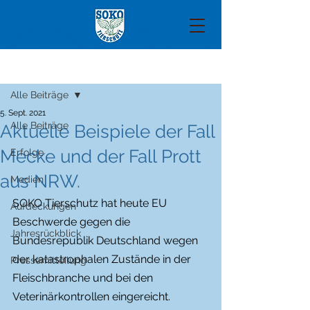
Beitrag
Alle Beiträge
5. Sept. 2021
Alle Beiträge
Aktuelle Beispiele der Fall
Mecke und der Fall Prott
Erfolge
aus NRW.
Medien
SOKO Tierschutz hat heute EU 
Aufdeckungen
Beschwerde gegen die 
Jahresrückblick
Bundesrepublik Deutschland wegen 
der katastrophalen Zustände in der 
Pressemitteilung
Fleischbranche und bei den 
Veterinärkontrollen eingereicht. 