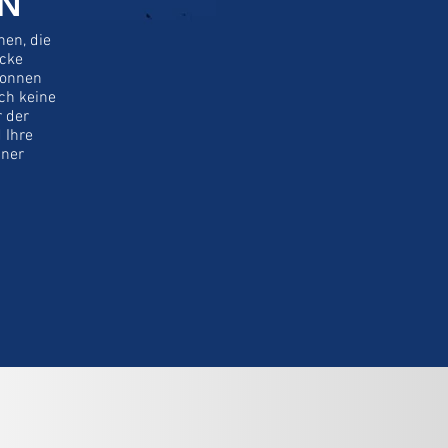
EN
hen, die
ecke
lonnen
ch keine
 der
 Ihre
iner