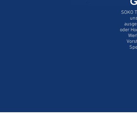
G
SOKO Ti
uns
ausge
oder Ho
Werb
Vors
Spe