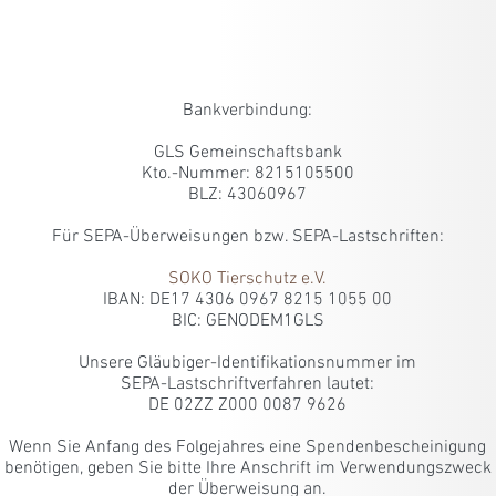
SIE KÖNNEN UNS AUF MEHREREN
WEGEN UNTERSTÜTZEN
Bankverbindung:
GLS Gemeinschaftsbank
Kto.-Nummer: 8215105500
BLZ: 43060967
Für SEPA-Überweisungen bzw. SEPA-Lastschriften:
SOKO Tierschutz e.V.
IBAN: DE17 4306 0967 8215 1055 00
BIC: GENODEM1GLS
Unsere Gläubiger-Identifikationsnummer im
SEPA-Lastschriftverfahren lautet:
DE 02ZZ Z000 0087 9626
Wenn Sie Anfang des Folgejahres
eine Spendenbescheinigung
benötigen, geben Sie bitte Ihre Anschrift im Verwendungszweck
der Überweisung an.