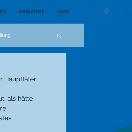
OKO
MEDIATHEK
SHOP
ilung
r Haupttäter.
, als hätte 
re 
stes 