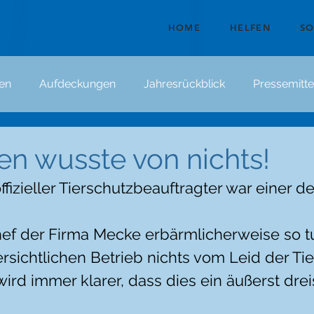
HOME
HELFEN
S
en
Aufdeckungen
Jahresrückblick
Pressemitte
n wusste von nichts!
izieller Tierschutzbeauftragter war einer de
f der Firma Mecke erbärmlicherweise so tut
rsichtlichen Betrieb nichts vom Leid der Tie
rd immer klarer, dass dies ein äußerst drei