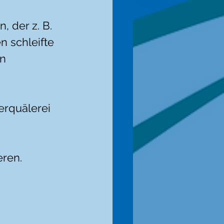
 der z. B. 
 schleifte 
n 
rquälerei 
ren. 