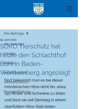
Beitrag
Alle Beiträge
19. Juni 2021
Alle Beiträge
SOKO Tierschutz hat
heute den Schlachthof
Erfolge
Bühl in Baden-
Medien
Württemberg angezeigt
Aufdeckungen
Dort bekommt man es bei dieser 
Jahresrückblick
mörderischen Hitze nicht hin, etwa 
Pressemitteilung
150 Rinder und Schweine zu töten 
und lässt sie seit Dienstag in einem 
überfüllten Hitze-Stall leiden. 