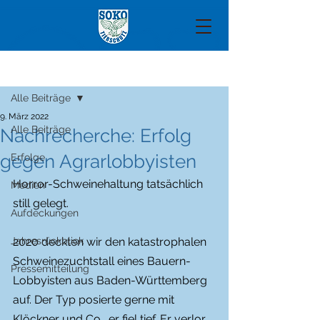
Beitrag
Alle Beiträge
9. März 2022
Alle Beiträge
Nachrecherche: Erfolg
gegen Agrarlobbyisten
Erfolge
Horror-Schweinehaltung tatsächlich 
Medien
still gelegt. 
Aufdeckungen
Jahresrückblick
2020 deckten wir den katastrophalen 
Schweinezuchtstall eines Bauern-
Pressemitteilung
Lobbyisten aus Baden-Württemberg 
auf. Der Typ posierte gerne mit 
Klöckner und Co., er fiel tief. Er verlor 