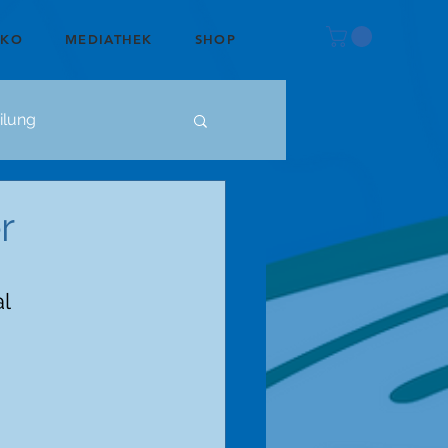
OKO
MEDIATHEK
SHOP
ilung
r
l 