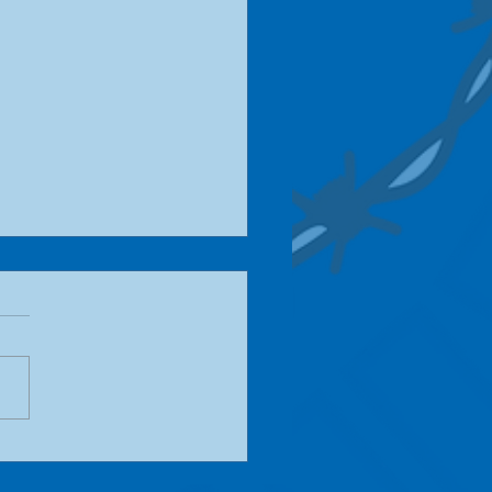
te Schlachtskandal
nang - Jagd auf die