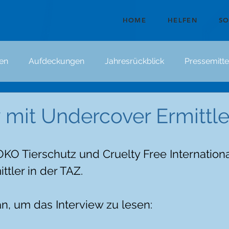
HOME
HELFEN
S
en
Aufdeckungen
Jahresrückblick
Pressemitte
w mit Undercover Ermittle
OKO Tierschutz und Cruelty Free Internationa
tler in der TAZ.
an, um das Interview zu lesen: