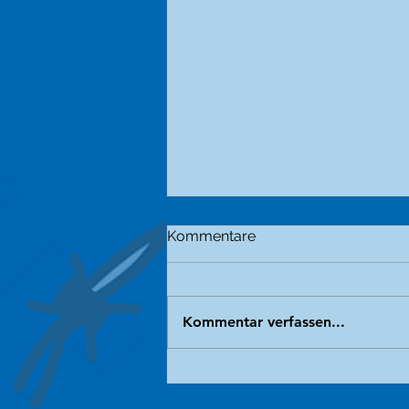
Kommentare
Kommentar verfassen...
Der grausame Handel mit
unseren engsten