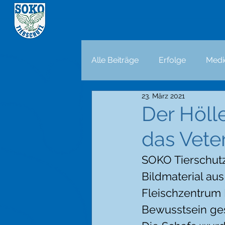
Alle Beiträge
Erfolge
Medi
23. März 2021
Der Höll
das Vete
SOKO Tierschutz
Bildmaterial au
Fleischzentrum 
Bewusstsein ge