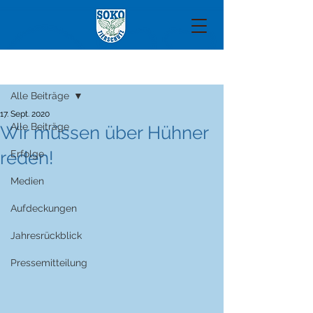
Beitrag
Alle Beiträge
17. Sept. 2020
Alle Beiträge
Wir müssen über Hühner
reden!
Erfolge
Medien
Aufdeckungen
Jahresrückblick
Pressemitteilung