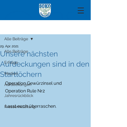
Beitrag
Alle Beiträge
29. Apr. 2021
Alle Beiträge
Unsere nächsten
Aufdeckungen sind in den
Erfolge
Startlöchern
Medien
Operation Gewürzinsel und 
Aufdeckungen
Operation Rule Nr2
Jahresrückblick
Lasst euch überraschen.
Pressemitteilung