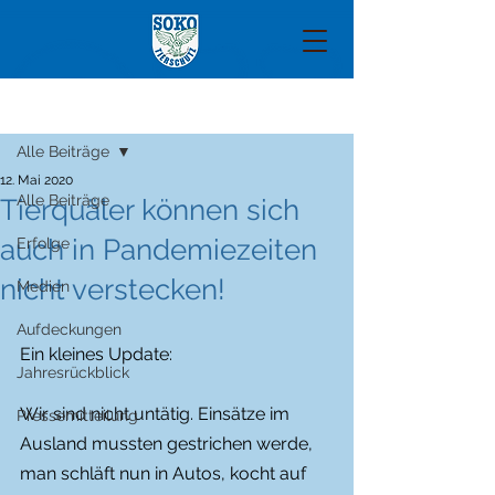
Beitrag
Alle Beiträge
12. Mai 2020
Alle Beiträge
Tierquäler können sich
auch in Pandemiezeiten
Erfolge
nicht verstecken!
Medien
Aufdeckungen
Ein kleines Update:
Jahresrückblick
Wir sind nicht untätig. Einsätze im 
Pressemitteilung
Ausland mussten gestrichen werde, 
man schläft nun in Autos, kocht auf 