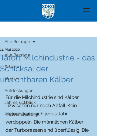
Beitrag
Alle Beiträge
11. Mai 2020
Alle Beiträge
Tatort Milchindustrie - das
Schicksal der
Erfolge
unsichtbaren Kälber.
Medien
Aufdeckungen
Für die Milchindustrie sind Kälber 
Jahresrückblick
inzwischen nur noch Abfall. Kein 
Betrieb kann sich jedes Jahr 
Pressemitteilung
verdoppeln. Die männlichen Kälber 
der Turborassen sind überflüssig. Die 