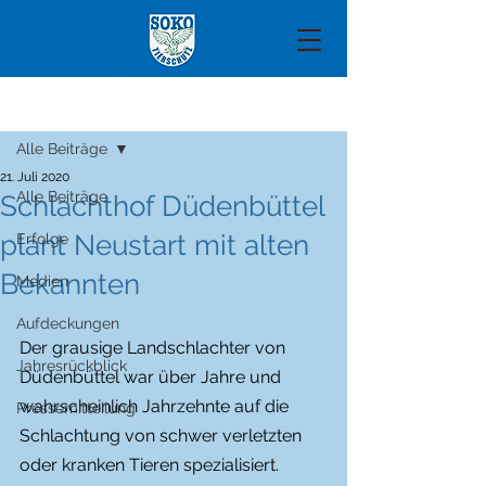
Beitrag
Alle Beiträge
21. Juli 2020
Alle Beiträge
Schlachthof Düdenbüttel
plant Neustart mit alten
Erfolge
Bekannten
Medien
Aufdeckungen
Der grausige Landschlachter von 
Jahresrückblick
Düdenbüttel war über Jahre und 
wahrscheinlich Jahrzehnte auf die 
Pressemitteilung
Schlachtung von schwer verletzten 
oder kranken Tieren spezialisiert. 