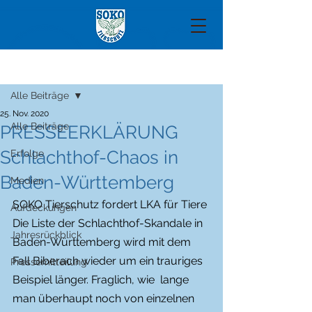
Beitrag
Alle Beiträge
25. Nov. 2020
Alle Beiträge
PRESSEERKLÄRUNG
Schlachthof-Chaos in
Erfolge
Baden-Württemberg
Medien
SOKO Tierschutz fordert LKA für Tiere
Aufdeckungen
Die Liste der Schlachthof-Skandale in 
Jahresrückblick
Baden-Württemberg wird mit dem  
Fall Biberach wieder um ein trauriges 
Pressemitteilung
Beispiel länger. Fraglich, wie  lange 
man überhaupt noch von einzelnen 