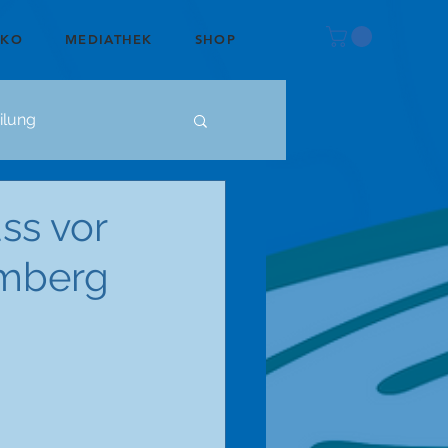
OKO
MEDIATHEK
SHOP
ilung
ss vor
emberg