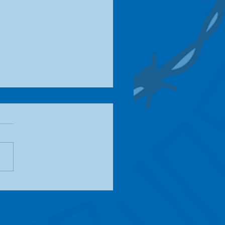
te Schlachtskandal
nang - Jagd auf die
ecker*Innen