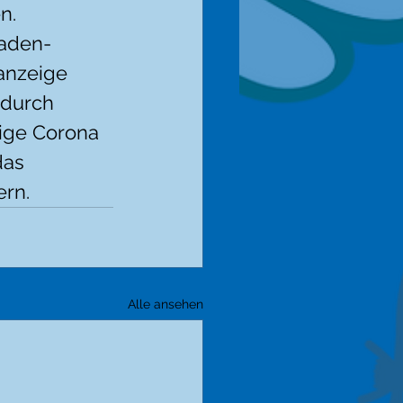
n.
Baden-
anzeige 
 durch 
ige Corona 
das 
ern.
Alle ansehen