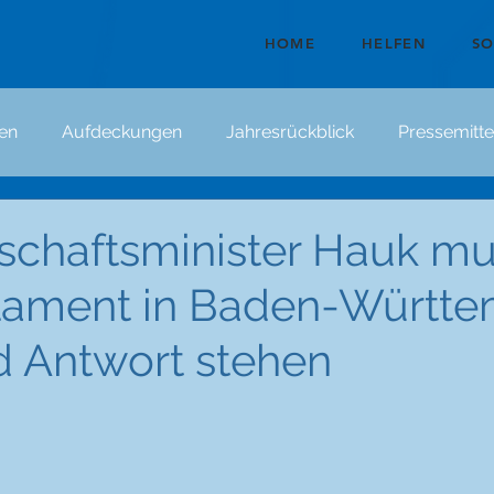
HOME
HELFEN
S
en
Aufdeckungen
Jahresrückblick
Pressemitte
schaftsminister Hauk mu
lament in Baden-Württ
 Antwort stehen