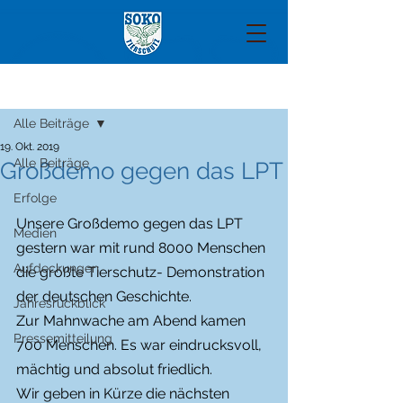
Beitrag
Alle Beiträge
19. Okt. 2019
Alle Beiträge
Großdemo gegen das LPT
Erfolge
Unsere Großdemo gegen das LPT 
Medien
gestern war mit rund 8000 Menschen 
Aufdeckungen
die größte Tierschutz- Demonstration 
der deutschen Geschichte.
Jahresrückblick
Zur Mahnwache am Abend kamen 
Pressemitteilung
700 Menschen. Es war eindrucksvoll, 
mächtig und absolut friedlich.
Wir geben in Kürze die nächsten 