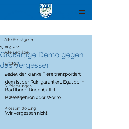
Beitrag
Alle Beiträge
19. Aug. 2021
Alle Beiträge
Großartige Demo gegen
das Vergessen
Erfolge
Jeder, der kranke Tiere transportiert, 
Medien
dem ist der Ruin garantiert. Egal ob in 
Aufdeckungen
Bad Iburg, Düdenbüttel, 
Jahresrückblick
Hohengöhren oder Werne. 
Pressemitteilung
Wir vergessen nicht!