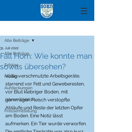
Beitrag
Alle Beiträge
31. Juli 2022
Alle Beiträge
Fall Horn: Wie konnte man
sowas übersehen?
Erfolge
Völlig verschmutzte Arbeitsgeräte, 
Medien
starrend vor Fett und Geweberesten, 
Aufdeckungen
vor Blut klebriger Boden, mit 
Jahresrückblick
gammligen Fleisch verstopfte 
Abläufe und Reste der letzten Opfer 
Pressemitteilung
am Boden. Eine Notiz lässt 
aufmerken. Ein Tier wurde verworfen. 
Die amtliche Tierärztin war also kurz 