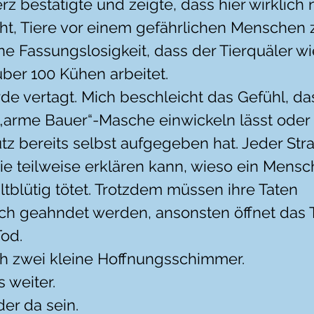
z bestätigte und zeigte, dass hier wirklich
cht, Tiere vor einem gefährlichen Menschen 
e Fassungslosigkeit, dass der Tierquäler wi
über 100 Kühen arbeitet.
de vertagt. Mich beschleicht das Gefühl, das
 „arme Bauer“-Masche einwickeln lässt oder s
z bereits selbst aufgegeben hat. Jeder Straf
die teilweise erklären kann, wieso ein Mensc
altblütig tötet. Trotzdem müssen ihre Taten 
ich geahndet werden, ansonsten öffnet das T
Tod.
ch zwei kleine Hoffnungsschimmer.
 weiter.
er da sein.