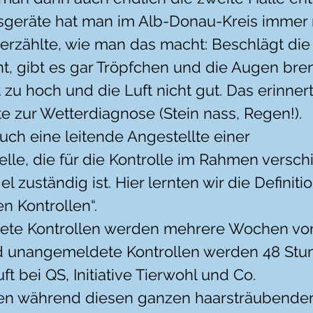
eräte hat man im Alb-Donau-Kreis immer n
 erzählte, wie man das macht: Beschlägt die 
ht, gibt es gar Tröpfchen und die Augen bren
u hoch und die Luft nicht gut. Das erinnert
te zur Wetterdiagnose (Stein nass, Regen!).
ch eine leitende Angestellte einer 
telle, die für die Kontrolle im Rahmen versch
 zuständig ist. Hier lernten wir die Definiti
 Kontrollen“.
te Kontrollen werden mehrere Wochen vor
 unangemeldete Kontrollen werden 48 Stun
t bei QS, Initiative Tierwohl und Co.
ien während diesen ganzen haarsträubende