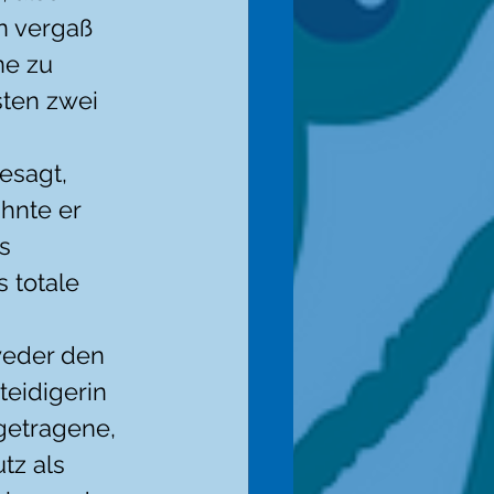
n vergaß 
ne zu 
sten zwei 
esagt, 
hnte er 
s 
s totale 
weder den 
teidigerin 
getragene, 
tz als 