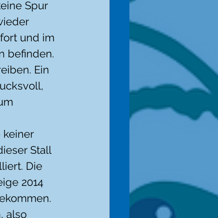
eine Spur 
wieder 
fort und im 
n befinden. 
eiben. Ein 
ucksvoll, 
tum 
keiner 
eser Stall 
iert. Die 
ige 2014 
bekommen. 
 also 