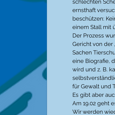
schlechten Scher
ernsthaft versu
beschützen: Kein
einem Stall mit 
Der Prozess wur
Gericht von der
Sachen Tierschut
eine Biografie, 
wird und z. B. k
selbstverständl
für Gewalt und 
Es gibt aber au
Am 19.02 geht es
Wir werden wied