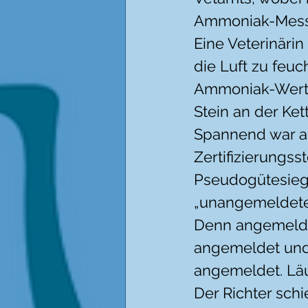
Ammoniak-Messg
Eine Veterinärin
die Luft zu feuc
Ammoniak-Wert z
Stein an der Ket
Spannend war au
Zertifizierungss
Pseudogütesiegel
„unangemeldeten
Denn angemelde
angemeldet und
angemeldet. Läuf
Der Richter sch