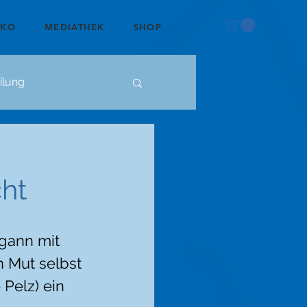
OKO
MEDIATHEK
SHOP
ilung
cht
gann mit 
n Mut selbst 
Pelz) ein 