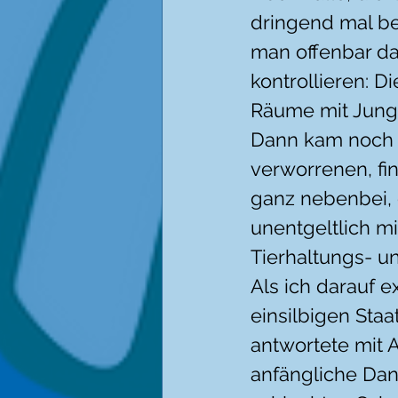
dringend mal be
man offenbar da
kontrollieren: D
Räume mit Jungt
Dann kam noch d
verworrenen, fin
ganz nebenbei, 
unentgeltlich mit
Tierhaltungs- u
Als ich darauf e
einsilbigen Staa
antwortete mit A
anfängliche Dan