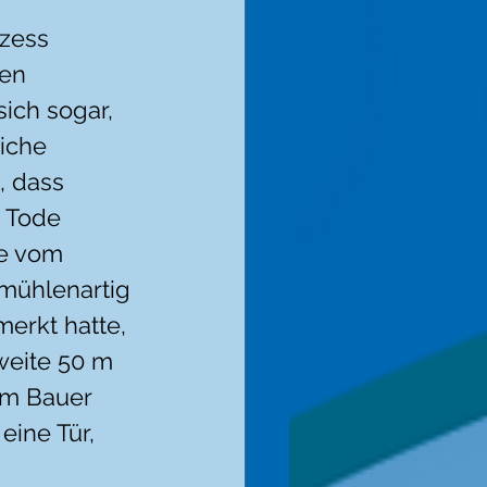
zess 
en 
ich sogar, 
iche 
 dass 
u Tode 
e vom 
mühlenartig 
erkt hatte, 
weite 50 m 
om Bauer 
eine Tür, 
 