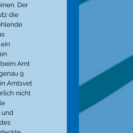
inen. Der 
tz die 
ehlende 
as 
 ein 
en 
 beim Amt 
genau 9 
in Amtsvet 
lich nicht 
le 
 und 
 des 
deckte. 