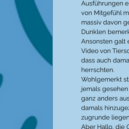
Ausführungen eh
von Mitgefühl m
massiv davon ge
Dunklen bemerkt 
Ansonsten galt 
Video von Tiersc
dass auch damal
herrschten.
Wohlgemerkt sta
jemals gesehen 
ganz anders auss
damals hinzugez
zugrunde liege
Aber Hallo, die