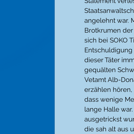
Statement verle
Staatsanwaltsch
angelehnt war. 
Brotkrumen der S
sich bei SOKO Ti
Entschuldigung 
dieser Täter imm
gequälten Schwe
Vetamt Alb-Dona
erzählen hören,
dass wenige Met
lange Halle war
ausgetrickst wur
die sah alt aus 