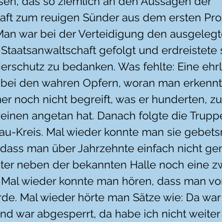
sen, das so ziemlich an den Aussagen der 
aft zum reuigen Sünder aus dem ersten Pro
Man war bei der Verteidigung den ausgelegt
taatsanwaltschaft gefolgt und erdreistete s
erschutz zu bedanken. Was fehlte: Eine ehrl
bei den wahren Opfern, woran man erkennt,
er noch nicht begreift, was er hunderten, z
inen angetan hat. Danach folgte die Trupp
u-Kreis. Mal wieder konnte man sie gebets
 dass man über Jahrzehnte einfach nicht gem
er neben der bekannten Halle noch eine z
. Mal wieder konnte man hören, dass man v
de. Mal wieder hörte man Sätze wie: Da war 
und war abgesperrt, da habe ich nicht weiter