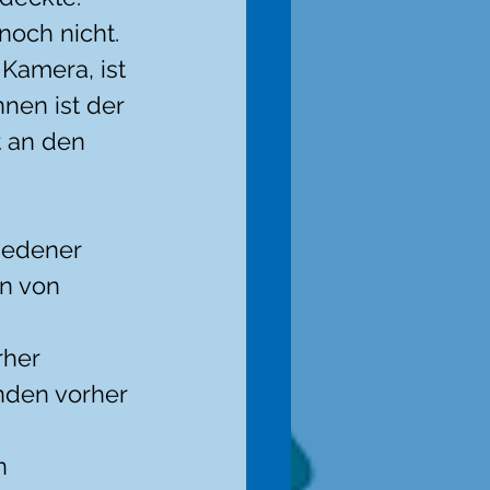
och nicht. 
Kamera, ist 
nen ist der 
 an den 
iedener 
on von 
her 
den vorher 
n 