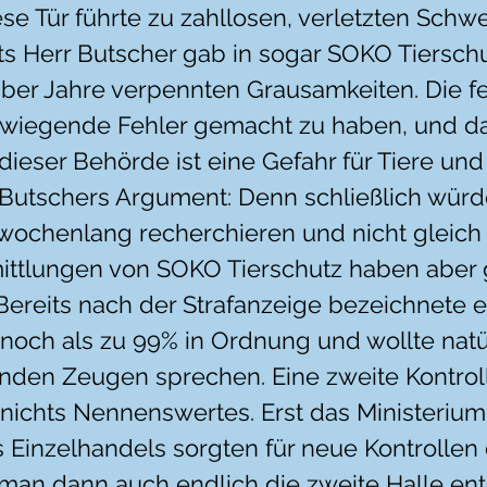
se Tür führte zu zahllosen, verletzten Schwe
s Herr Butscher gab in sogar SOKO Tierschu
ber Jahre verpennten Grausamkeiten. Die f
rwiegende Fehler gemacht zu haben, und d
 dieser Behörde ist eine Gefahr für Tiere und
Butschers Argument: Denn schließlich würd
wochenlang recherchieren und nicht gleich
mittlungen von SOKO Tierschutz haben aber 
Bereits nach der Strafanzeige bezeichnete e
noch als zu 99% in Ordnung und wollte natür
den Zeugen sprechen. Eine zweite Kontrol
nichts Nennenswertes. Erst das Ministerium
s Einzelhandels sorgten für neue Kontrollen
man dann auch endlich die zweite Halle ent