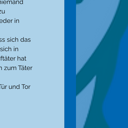
 niemand 
zu 
eder in 
s sich das 
ich in 
täter hat 
h zum Täter 
ür und Tor 