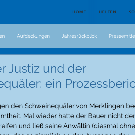
HOME
HELFEN
S
en
Aufdeckungen
Jahresrückblick
Pressemitte
r Justiz und der
quäler: ein Prozessberi
gen den Schweinequäler von Merklingen be
mtheit. Mal wieder hatte der Bauer nicht de
eifen und ließ seine Anwältin (diesmal ohne 