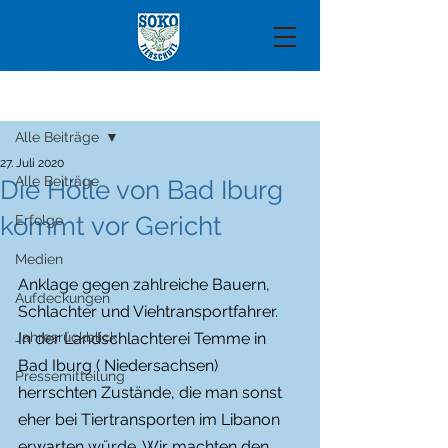
Beitrag
Alle Beiträge
27. Juli 2020
Alle Beiträge
Die Hölle von Bad Iburg
kommt vor Gericht
Erfolge
Medien
Anklage gegen zahlreiche Bauern, 
Aufdeckungen
Schlachter und Viehtransportfahrer.
Jahresrückblick
In der Landschlachterei Temme in 
Bad Iburg ( Niedersachsen) 
Pressemitteilung
herrschten Zustände, die man sonst 
eher bei Tiertransporten im Libanon 
erwarten würde. Wir machten den 