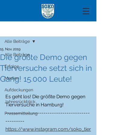
Beitrag
Alle Beiträge
15. Nov. 2019
Alle Beiträge
Die größte Demo gegen
Tierversuche setzt sich in
Erfolge
Gang! 15.000 Leute!
Medien
Aufdeckungen
Es geht los! Die größte Demo gegen 
Jahresrückblick
Tierversuche in Hamburg!
----------------------------------------
Pressemitteilung
---------
https://www.instagram.com/soko_tier