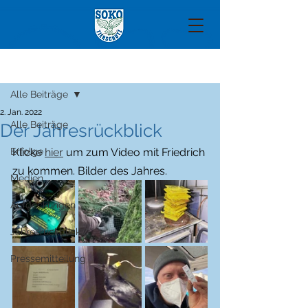
Beitrag
Alle Beiträge
2. Jan. 2022
Alle Beiträge
Der Jahresrückblick
Erfolge
Klicke 
hier
 um zum Video mit Friedrich 
zu kommen. Bilder des Jahres.
Medien
Aufdeckungen
Jahresrückblick
Pressemitteilung