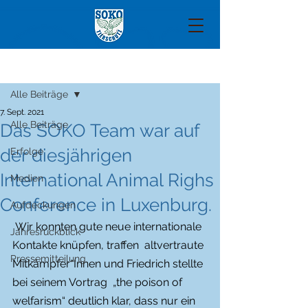
Beitrag
Alle Beiträge
7. Sept. 2021
Alle Beiträge
Das SOKO Team war auf
der diesjährigen
Erfolge
International Animal Righs
Medien
Conference in Luxenburg.
Aufdeckungen
 Wir konnten gute neue internationale 
Jahresrückblick
Kontakte knüpfen, traffen  altvertraute 
Pressemitteilung
Mitkämpfer*Innen und Friedrich stellte 
bei seinem Vortrag  „the poison of 
welfarism“ deutlich klar, dass nur ein 