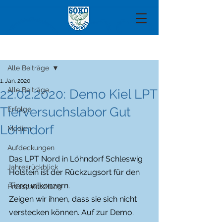
Beitrag
Alle Beiträge
1. Jan. 2020
Alle Beiträge
22.02.2020: Demo Kiel LPT
Tierversuchslabor Gut
Erfolge
Löhndorf
Medien
Aufdeckungen
Das LPT Nord in Löhndorf Schleswig 
Jahresrückblick
Holstein ist der Rückzugsort für den 
Tierqualkonzern. 
Pressemitteilung
Zeigen wir ihnen, dass sie sich nicht 
verstecken können. Auf zur Demo.