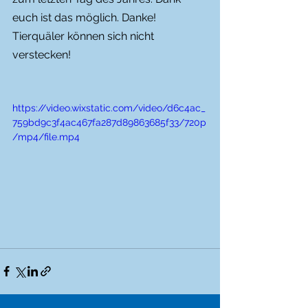
euch ist das möglich. Danke!
Tierquäler können sich nicht 
verstecken!
https://video.wixstatic.com/video/d6c4ac_
759bd9c3f4ac467fa287d89863685f33/720p
/mp4/file.mp4