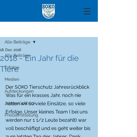
Beitrag
Alle Beiträge
18. Dez. 2018
Alle Beiträge
2018 - Ein Jahr für die
Tiere
Erfolge
Medien
Der SOKO Tierschutz Jahresrückblick
Aufdeckungen
Was für ein krasses Jahr, noch nie 
Jahresrückblick
hatten wir so viele Einsätze, so viele 
Erfolge. Unser kleines Team ( bei uns 
Pressemitteilung
werden nur 1 1/2 Leute bezahlt) war 
voll beschäftigt und es geht weiter bis 
zum letzten Tag des Jahres. Dank 